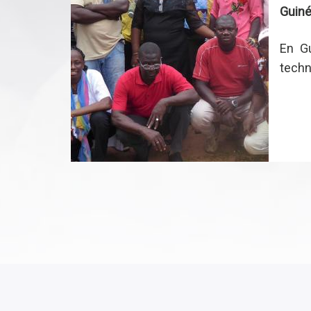
Guiné
En Gu
techn
Pagination