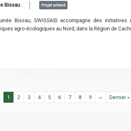
e Bissau
Projet achevé
inée Bissau, SWISSAID accompagne des initiatives d
iques agro-écologiques au Nord, dans la Région de Cacheu
Page
1
Page
2
Page
3
Page
4
Page
5
Page
6
Page
7
Page
8
Page
9
Page
››
Dernière
Dernier »
courante
suivante
page