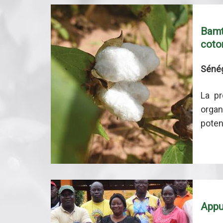
Bamt
coto
Séné
La pr
organ
potent
Appu