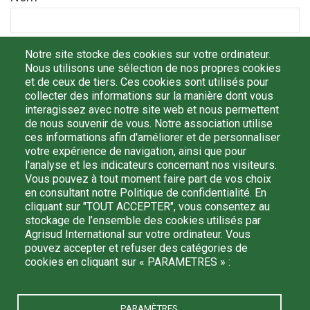
Prénom
Notre site stocke des cookies sur votre ordinateur.
Nous utilisons une sélection de nos propres cookies
et de ceux de tiers. Ces cookies sont utilisés pour
collecter des informations sur la manière dont vous
Email
interagissez avec notre site web et nous permettent
de nous souvenir de vous. Notre association utilise
ces informations afin d'améliorer et de personnaliser
votre expérience de navigation, ainsi que pour
l'analyse et les indicateurs concernant nos visiteurs.
En m'inscrivant, je confirme avoir lu et compris la
politique de
Vous pouvez à tout moment faire part de vos choix
confidentialité
et j'accepte que mes données personnelles
en consultant notre Politique de confidentialité. En
soient traitées par Agrisud International afin de recevoir des
cliquant sur "TOUT ACCEPTER", vous consentez au
informations de sa part. Je peux me désinscrire à tout
stockage de l’ensemble des cookies utilisés par
moment en écrivant à : agrisud@agrisud.org.
Agrisud International sur votre ordinateur. Vous
pouvez accepter et refuser des catégories de
cookies en cliquant sur « PARAMETRES » :
PARAMÈTRES