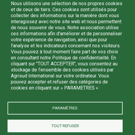
Nous utilisons une sélection de nos propres cookies
et de ceux de tiers. Ces cookies sont utilisés pour
collecter des informations sur la manière dont vous
Email
interagissez avec notre site web et nous permettent
de nous souvenir de vous. Notre association utilise
ces informations afin d'améliorer et de personnaliser
votre expérience de navigation, ainsi que pour
l'analyse et les indicateurs concernant nos visiteurs.
En m'inscrivant, je confirme avoir lu et compris la
politique de
Vous pouvez à tout moment faire part de vos choix
confidentialité
et j'accepte que mes données personnelles
en consultant notre Politique de confidentialité. En
soient traitées par Agrisud International afin de recevoir des
cliquant sur "TOUT ACCEPTER", vous consentez au
informations de sa part. Je peux me désinscrire à tout
stockage de l’ensemble des cookies utilisés par
moment en écrivant à : agrisud@agrisud.org.
Agrisud International sur votre ordinateur. Vous
pouvez accepter et refuser des catégories de
cookies en cliquant sur « PARAMETRES » :
PARAMÈTRES
TOUT REFUSER
Agrisud International est une association à but non lucratif reconnue de
bienfaisance - N° SIRET 390 364 776 00034 - ©Agrisud International 2022 -