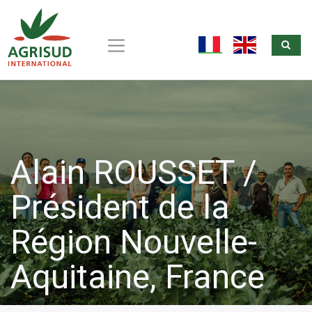
Sea
Aller
au
fr
en
contenu
principal
Alain ROUSSET /
Président de la
Région Nouvelle-
Aquitaine, France