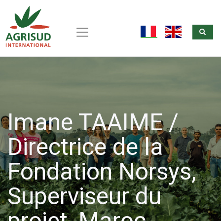
Sea
Aller
au
fr
en
contenu
principal
Imane TAAIME /
Directrice de la
Fondation Norsys,
Superviseur du
projet, Maroc