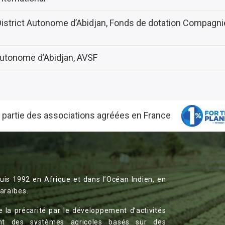
District Autonome d’Abidjan, Fonds de dotation Compagni
Autonome d’Abidjan, AVSF
t partie des associations agréées en France
uis 1992 en Afrique et dans l’Océan Indien, en
araïbes.
e la précarité par le développement d’activités
ent des systèmes agricoles basés sur des