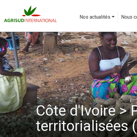
Aller
au
Nos actualités
Nous c
contenu
principal
Côte d'Ivoire > 
territorialisées