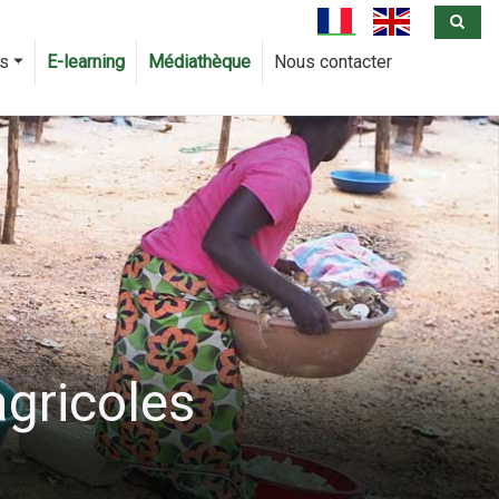
Sea
fr
en
us
E-learning
Médiathèque
Nous contacter
agricoles