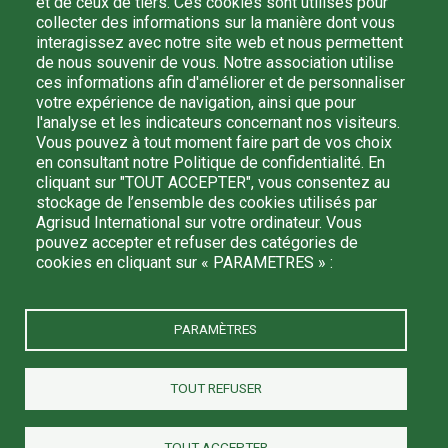
et de ceux de tiers. Ces cookies sont utilisés pour
collecter des informations sur la manière dont vous
Email
interagissez avec notre site web et nous permettent
de nous souvenir de vous. Notre association utilise
ces informations afin d'améliorer et de personnaliser
votre expérience de navigation, ainsi que pour
l'analyse et les indicateurs concernant nos visiteurs.
En m'inscrivant, je confirme avoir lu et compris la
politique de
Vous pouvez à tout moment faire part de vos choix
confidentialité
et j'accepte que mes données personnelles
en consultant notre Politique de confidentialité. En
soient traitées par Agrisud International afin de recevoir des
cliquant sur "TOUT ACCEPTER", vous consentez au
informations de sa part. Je peux me désinscrire à tout
stockage de l’ensemble des cookies utilisés par
moment en écrivant à : agrisud@agrisud.org.
Agrisud International sur votre ordinateur. Vous
pouvez accepter et refuser des catégories de
cookies en cliquant sur « PARAMETRES » :
PARAMÈTRES
TOUT REFUSER
Agrisud International est une association à but non lucratif reconnue de
bienfaisance - N° SIRET 390 364 776 00034 - ©Agrisud International 2022 -
Tous droits réservés
TOUT ACCEPTER