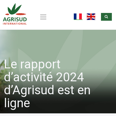
Sea
Aller
au
fr
en
contenu
principal
Le rapport
d’activité 2024
d’Agrisud est en
ligne